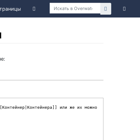
траницы
и
е: