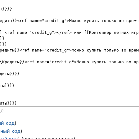
е:
ый код
)
дный код
)
ный код
) (частично защищено)