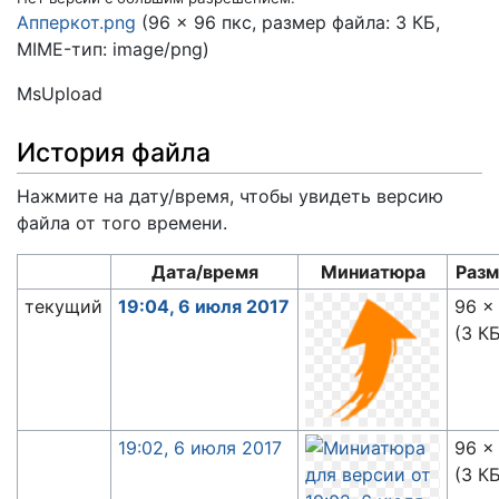
Апперкот.png
(96 × 96 пкс, размер файла: 3 КБ,
MIME-тип:
image/png
)
MsUpload
История файла
Нажмите на дату/время, чтобы увидеть версию
файла от того времени.
Дата/время
Миниатюра
Раз
текущий
19:04, 6 июля 2017
96 ×
(3 К
19:02, 6 июля 2017
96 ×
(3 К