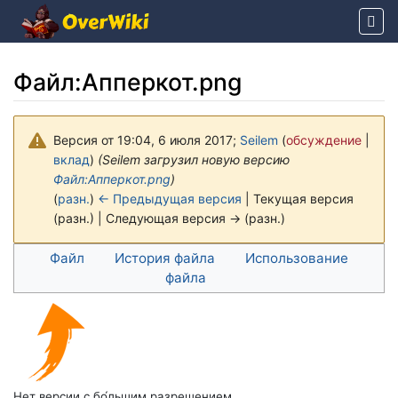
Файл
:
Апперкот.png
Версия от 19:04, 6 июля 2017;
Seilem
(
обсуждение
|
вклад
)
(Seilem загрузил новую версию
Файл:Апперкот.png
)
(
разн.
)
← Предыдущая версия
| Текущая версия
(разн.) | Следующая версия → (разн.)
Перейти к:
навигация
,
поиск
Файл
История файла
Использование
файла
Нет версии с бо́льшим разрешением.