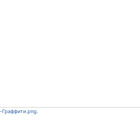
-Граффити.png
.