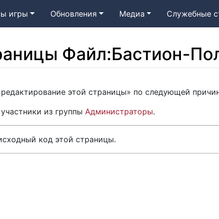
ы игры
Обновления
Медиа
Служебные с
раницы Файл:Бастион-По
 «редактирование этой страницы» по следующей причин
 участники из группы
Администраторы
.
исходный код этой страницы.