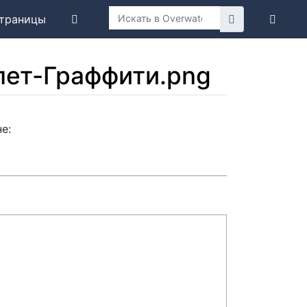
траницы
лет-Граффити.png
е: