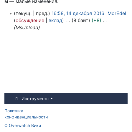
м
— малые изменения.
1
текущ.
пред.
16:58, 14 декабря 2016
MorEdel
4
обсуждение
вклад
8 байт
+8
д
MsUpload
е
к
а
б
р
я
2
0
1
6
Инструменты
Политика
конфиденциальности
О Overwatch Вики