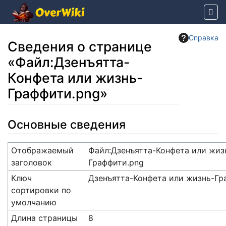
Справка
Сведения о странице
«Файл:Дзенъятта-
Конфета или жизнь-
Граффити.png»
Перейти к:
навигация
,
поиск
Основные сведения
Отображаемый
Файл:Дзенъятта-Конфета или жиз
заголовок
Граффити.png
Ключ
Дзенъятта-Конфета или жизнь-Гр
сортировки по
умолчанию
Длина страницы
8