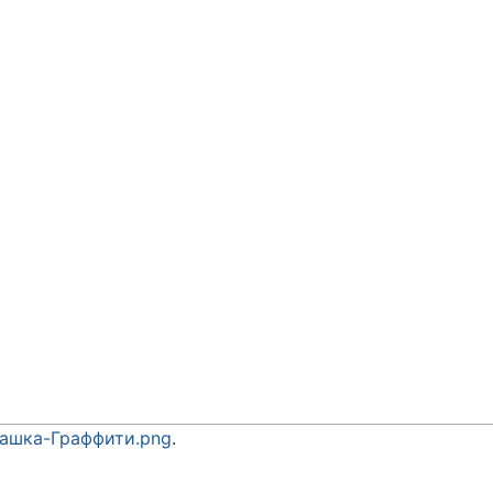
ашка-Граффити.png
.