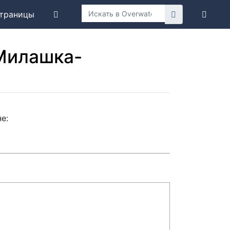
траницы
Милашка-
е: