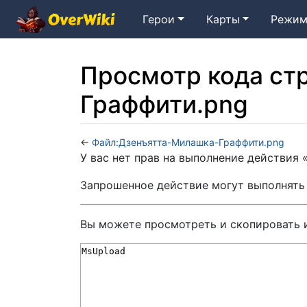
Герои
Карты
Режим
Просмотр кода ст
Граффити.png
←
Файл:Дзенъятта-Милашка-Граффити.png
Перейти к:
навигация
,
поиск
У вас нет прав на выполнение действия
Запрошенное действие могут выполнять
Вы можете просмотреть и скопировать 