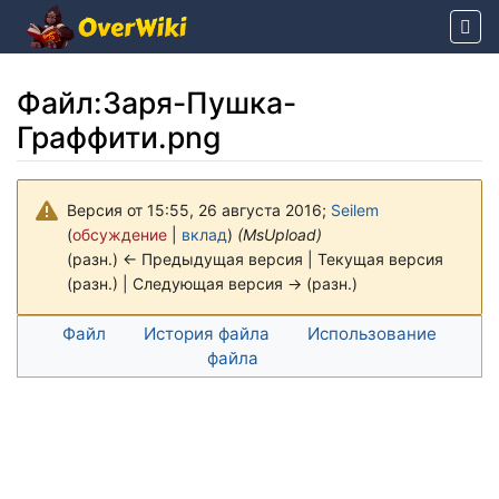
Файл
:
Заря-Пушка-
Граффити.png
Версия от 15:55, 26 августа 2016;
Seilem
(
обсуждение
|
вклад
)
(MsUpload)
(разн.) ← Предыдущая версия | Текущая версия
(разн.) | Следующая версия → (разн.)
Перейти к:
навигация
,
поиск
Файл
История файла
Использование
файла