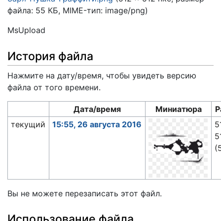
файла: 55 КБ, MIME-тип:
image/png
)
MsUpload
История файла
Нажмите на дату/время, чтобы увидеть версию
файла от того времени.
Дата/время
Миниатюра
Р
текущий
15:55, 26 августа 2016
5
5
(
Вы не можете перезаписать этот файл.
Использование файла