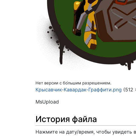
Нет версии с бо́льшим разрешением.
Крысавчик-Кавардак-Граффити.png
(512 
MsUpload
История файла
Нажмите на дату/время, чтобы увидеть 