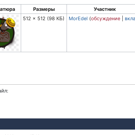
атюра
Размеры
Участник
512 × 512
(98 КБ)
MorEdel
(
обсуждение
|
вкл
айл: