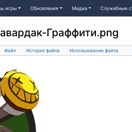
ы игры
Обновления
Медиа
Служебные с
авардак-Граффити.png
Файл
История файла
Использование файла