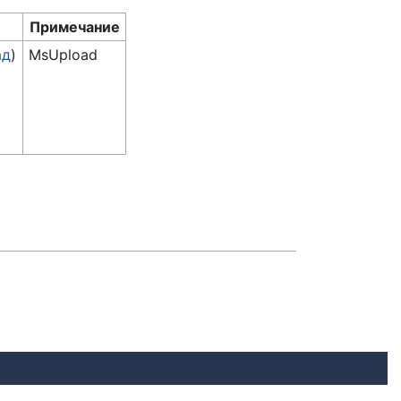
Примечание
ад
)
MsUpload