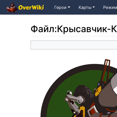
Герои
Карты
Режим
Файл
:
Крысавчик-К
Перейти к:
навигация
,
поиск