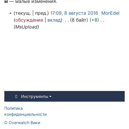
м
— малые изменения.
8
текущ.
пред.
17:09, 8 августа 2016
MorEdel
а
обсуждение
вклад
8 байт
+8
в
MsUpload
г
у
с
т
а
2
0
1
6
Инструменты
Политика
конфиденциальности
О Overwatch Вики