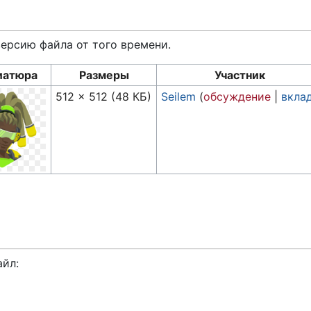
версию файла от того времени.
иатюра
Размеры
Участник
512 × 512
(48 КБ)
Seilem
(
обсуждение
|
вкла
айл: