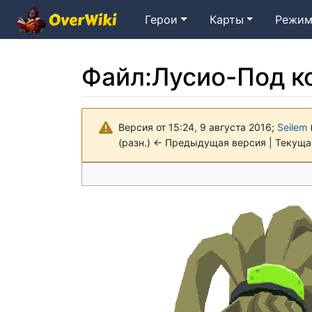
Герои
Карты
Режим
Файл
:
Лусио-Под к
Версия от 15:24, 9 августа 2016;
Seilem
(разн.) ← Предыдущая версия | Текущая
Перейти к:
навигация
,
поиск