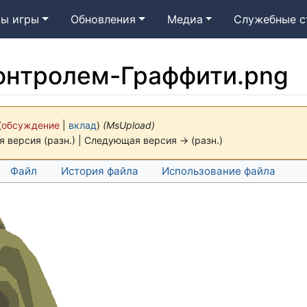
ы игры
Обновления
Медиа
Служебные с
онтролем-Граффити.png
(
обсуждение
|
вклад
)
(MsUpload)
 версия (разн.) | Следующая версия → (разн.)
Файл
История файла
Использование файла