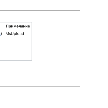
Примечание
д
)
MsUpload