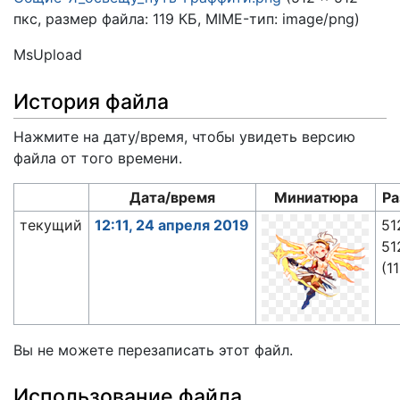
пкс, размер файла: 119 КБ, MIME-тип:
image/png
)
MsUpload
История файла
Нажмите на дату/время, чтобы увидеть версию
файла от того времени.
Дата/время
Миниатюра
Р
текущий
12:11, 24 апреля 2019
51
51
(1
Вы не можете перезаписать этот файл.
Использование файла