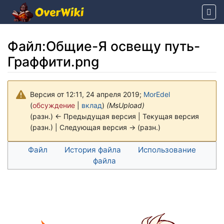
Файл
:
Общие-Я освещу путь-
Граффити.png
Версия от 12:11, 24 апреля 2019;
MorEdel
(
обсуждение
|
вклад
)
(MsUpload)
(разн.) ← Предыдущая версия | Текущая версия
(разн.) | Следующая версия → (разн.)
Перейти к:
навигация
,
поиск
Файл
История файла
Использование
файла