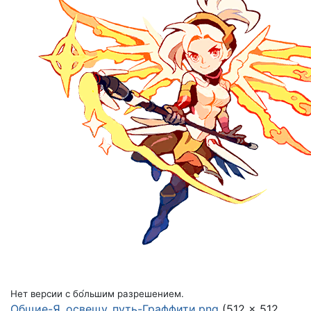
Нет версии с бо́льшим разрешением.
Общие-Я_освещу_путь-Граффити.png
(512 × 512