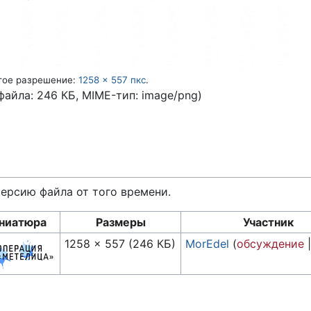
гое разрешение:
1258 × 557 пкс
.
 файла: 246 КБ, MIME-тип:
image/png
)
версию файла от того времени.
ниатюра
Размеры
Участник
1258 × 557
(246 КБ)
MorEdel
(
обсуждение