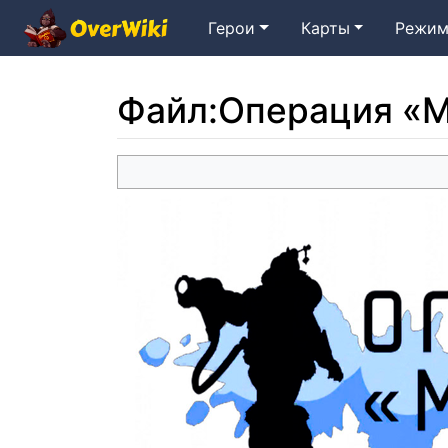
Герои
Карты
Режим
Файл
:
Операция «М
Перейти к:
навигация
,
поиск