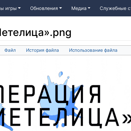
ы игры
Обновления
Медиа
Служебные с
етелица».png
Файл
История файла
Использование файла