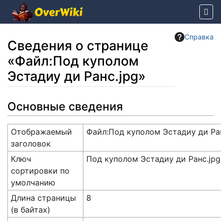
Справка
Сведения о странице
«Файл:Под куполом
Эстадиу ди Ранс.jpg»
Перейти к:
навигация
,
поиск
Основные сведения
Отображаемый
Файл:Под куполом Эстадиу ди Ра
заголовок
Ключ
Под куполом Эстадиу ди Ранс.jpg
сортировки по
умолчанию
Длина страницы
8
(в байтах)