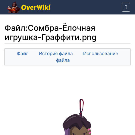
Файл
:
Сомбра-Ёлочная
игрушка-Граффити.png
Перейти к:
навигация
,
поиск
Файл
История файла
Использование
файла