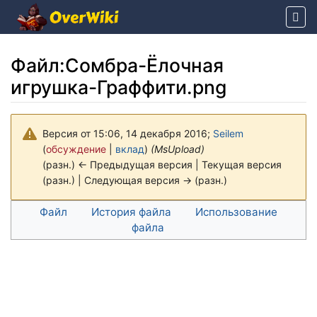
Файл
:
Сомбра-Ёлочная
игрушка-Граффити.png
Версия от 15:06, 14 декабря 2016;
Seilem
(
обсуждение
|
вклад
)
(MsUpload)
(разн.) ← Предыдущая версия | Текущая версия
(разн.) | Следующая версия → (разн.)
Перейти к:
навигация
,
поиск
Файл
История файла
Использование
файла