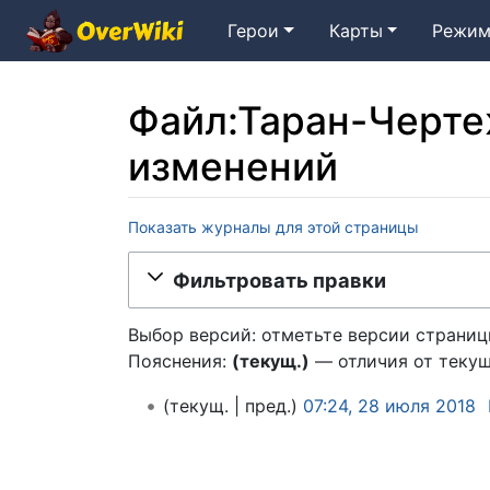
Герои
Карты
Режим
Файл:Таран-Черте
изменений
Показать журналы для этой страницы
Перейти к:
навигация
,
поиск
Фильтровать правки
Выбор версий: отметьте версии страницы
Пояснения:
(текущ.)
— отличия от теку
2
текущ.
пред.
07:24, 28 июля 2018
8
и
ю