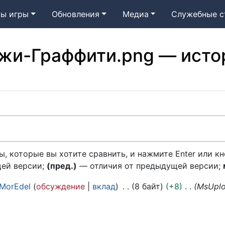
ы игры
Обновления
Медиа
Служебные с
жи-Граффити.png — исто
, которые вы хотите сравнить, и нажмите Enter или кн
щей версии;
(пред.)
— отличия от предыдущей версии;
MorEdel
обсуждение
вклад
8 байт
+8
MsUpl