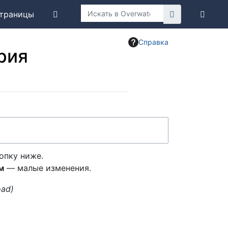
траницы
Справка
рия
опку ниже.
м
— малые изменения.
oad