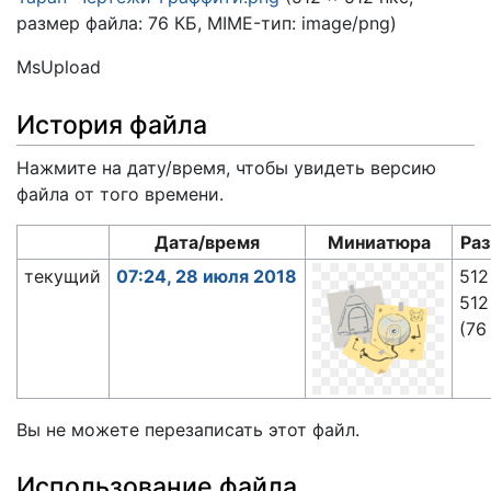
размер файла: 76 КБ, MIME-тип:
image/png
)
MsUpload
История файла
Нажмите на дату/время, чтобы увидеть версию
файла от того времени.
Дата/время
Миниатюра
Ра
текущий
07:24, 28 июля 2018
512
512
(76
Вы не можете перезаписать этот файл.
Использование файла