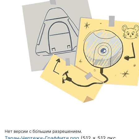
Нет версии с бо́льшим разрешением.
Таран-Чертежи-Граффити.png
(512 × 512 пкс,