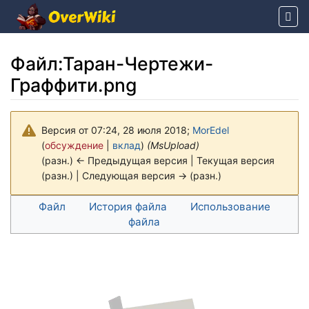
Файл
:
Таран-Чертежи-
Граффити.png
Версия от 07:24, 28 июля 2018;
MorEdel
(
обсуждение
|
вклад
)
(MsUpload)
(разн.) ← Предыдущая версия | Текущая версия
(разн.) | Следующая версия → (разн.)
Перейти к:
навигация
,
поиск
Файл
История файла
Использование
файла