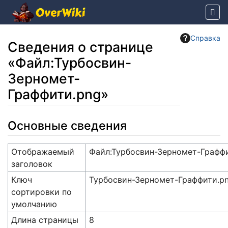
Справка
Сведения о странице
«Файл:Турбосвин-
Зерномет-
Граффити.png»
Перейти к:
навигация
,
поиск
Основные сведения
Отображаемый
Файл:Турбосвин-Зерномет-Графф
заголовок
Ключ
Турбосвин-Зерномет-Граффити.p
сортировки по
умолчанию
Длина страницы
8