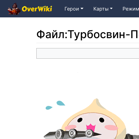
Герои
Карты
Режим
Файл
:
Турбосвин-П
Перейти к:
навигация
,
поиск