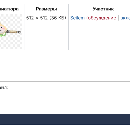
ниатюра
Размеры
Участник
512 × 512
(36 КБ)
Seilem
(
обсуждение
|
вкл
айл: