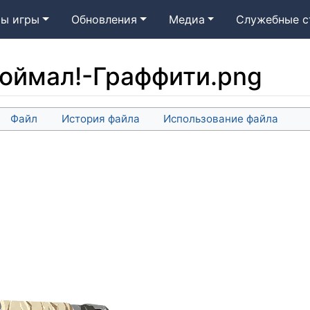
ы игры
Обновления
Медиа
Служебные с
оймал!-Граффити.png
Файл
История файла
Использование файла