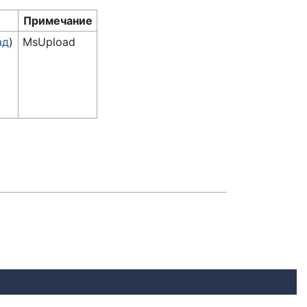
Примечание
ад
)
MsUpload