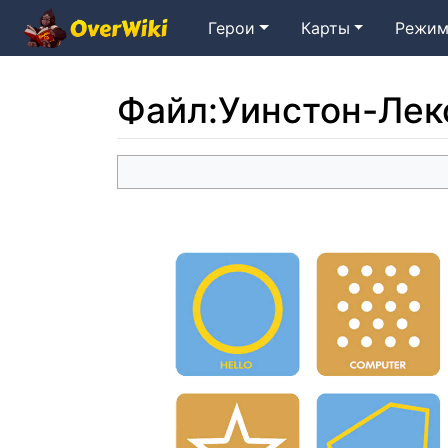
Герои
Карты
Режим
Файл
:
Уинстон-Лек
Перейти к:
навигация
,
поиск