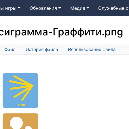
ы игры
Обновления
Медиа
Служебные с
сиграмма-Граффити.png
Файл
История файла
Использование файла