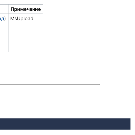
Примечание
ад
)
MsUpload