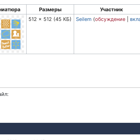
ниатюра
Размеры
Участник
512 × 512
(45 КБ)
Seilem
(
обсуждение
|
вкл
айл: