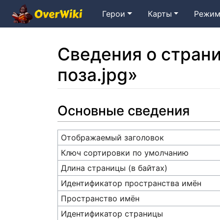
Герои
Карты
Режим
Сведения о стран
поза.jpg»
Перейти к:
навигация
,
поиск
Основные сведения
Отображаемый заголовок
Ключ сортировки по умолчанию
Длина страницы (в байтах)
Идентификатор пространства имён
Пространство имён
Идентификатор страницы