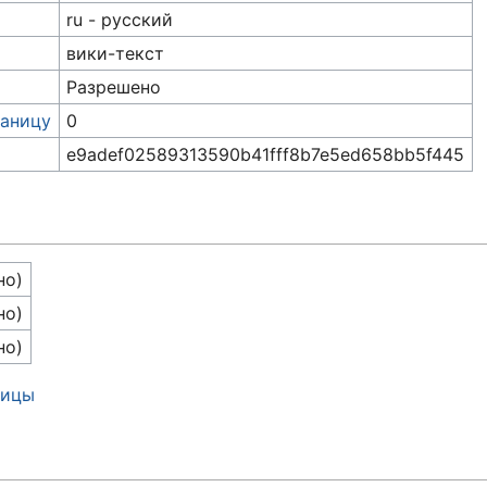
ru - русский
вики-текст
Разрешено
раницу
0
e9adef02589313590b41fff8b7e5ed658bb5f445
но)
но)
но)
ницы