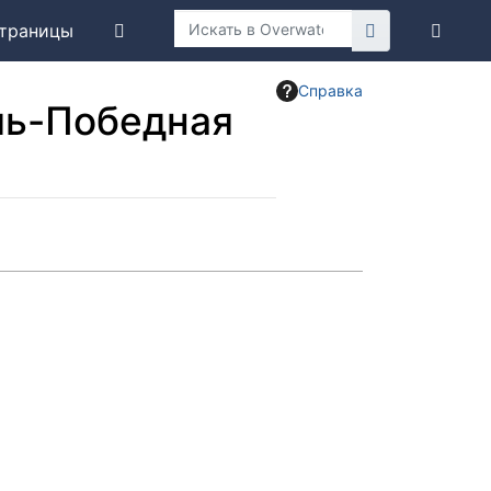
траницы
Справка
ль-Победная