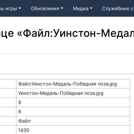
ы игры
Обновления
Медиа
Служебные с
ице «Файл:Уинстон-Меда
Файл:Уинстон-Медаль-Победная поза.jpg
Уинстон-Медаль-Победная поза.jpg
8
6
Файл
1430