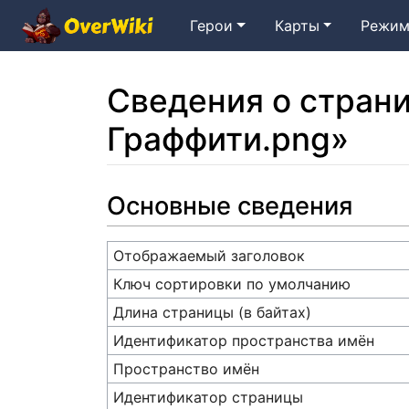
Герои
Карты
Режим
Сведения о стран
Граффити.png»
Перейти к:
навигация
,
поиск
Основные сведения
Отображаемый заголовок
Ключ сортировки по умолчанию
Длина страницы (в байтах)
Идентификатор пространства имён
Пространство имён
Идентификатор страницы