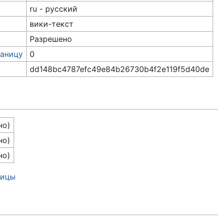
ru - русский
вики-текст
Разрешено
раницу
0
dd148bc4787efc49e84b26730b4f2e119f5d40de
но)
но)
но)
ницы