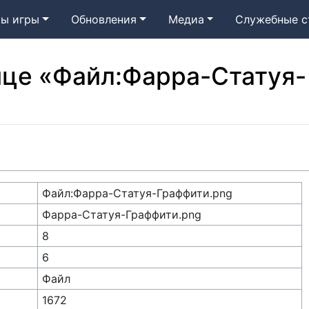
ы игры
Обновления
Медиа
Служебные с
ице «Файл:Фарра-Статуя-
Файл:Фарра-Статуя-Граффити.png
Фарра-Статуя-Граффити.png
8
6
Файл
1672