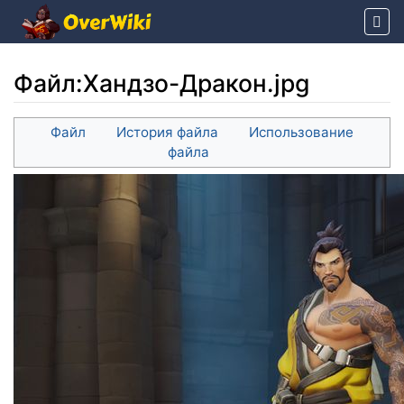
Файл
:
Хандзо-Дракон.jpg
Перейти к:
навигация
,
поиск
Файл
История файла
Использование
файла