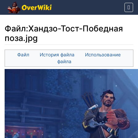
Файл
:
Хандзо-Тост-Победная
поза.jpg
Перейти к:
навигация
,
поиск
Файл
История файла
Использование
файла