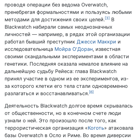
проводя операции без ведома Overwatch,
пренебрегая формальностями и пользуясь любыми
[
3
]
методами для достижения своих целей.
В
Blackwatch набирали самых неоднозначных
личностей — например, в рядах этой организации
работал бывший преступник
Джесси Маккри
и
исследовательница
Мойра О'Доран
, известная
своими скандальными экспериментами в области
генетики. Последняя оказала немалое влияние на
дальнейшую судьбу Рейеса: глава Blackwatch
принял участие в одном из ее экспериментов, из-
за которого клетки его тела стали одновременно
[
6
]
разлагаться и восстанавливаться.
Деятельность Blackwatch долгое время скрывалась
от общественности, но в конечном счете люди
узнали о ней. Это произошло после того, как
террористическая организация «
Коготь
» атаковала
базы Overwatch в Осло и Риме. Во время диверсии