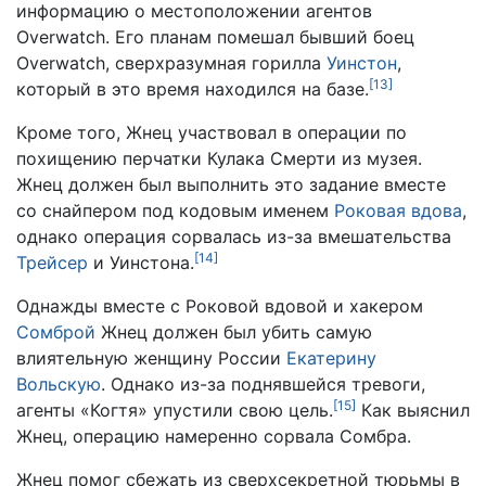
информацию о местоположении агентов
Overwatch. Его планам помешал бывший боец
Overwatch, сверхразумная горилла
Уинстон
,
[
13
]
который в это время находился на базе.
Кроме того, Жнец участвовал в операции по
похищению перчатки Кулака Смерти из музея.
Жнец должен был выполнить это задание вместе
со снайпером под кодовым именем
Роковая вдова
,
однако операция сорвалась из-за вмешательства
[
14
]
Трейсер
и Уинстона.
Однажды вместе с Роковой вдовой и хакером
Сомброй
Жнец должен был убить самую
влиятельную женщину России
Екатерину
Вольскую
. Однако из-за поднявшейся тревоги,
[
15
]
агенты «Когтя» упустили свою цель.
Как выяснил
Жнец, операцию намеренно сорвала Сомбра.
Жнец помог сбежать из сверхсекретной тюрьмы в