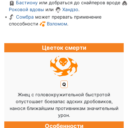
Бастиону
или добраться до снайперов вроде
Роковой вдовы
или
Хандзо
.
Сомбра
может прервать применение
способности
Взломом
.
Цветок смерти
Q
Жнец с головокружительной быстротой
опустошает боезапас адских дробовиков,
нанося ближайшим противникам значительный
урон.
Особенности