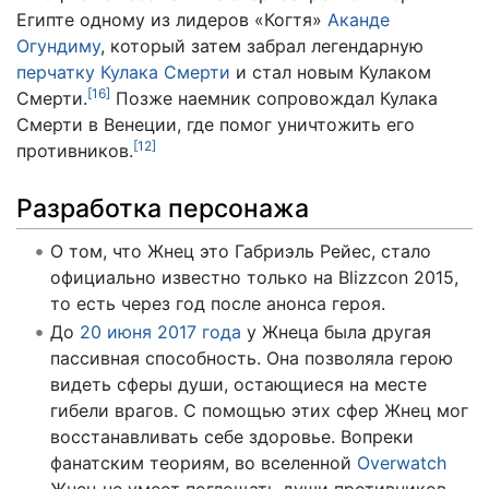
Египте одному из лидеров «Когтя»
Аканде
Огундиму
, который затем забрал легендарную
перчатку Кулака Смерти
и стал новым Кулаком
[
16
]
Смерти.
Позже наемник сопровождал Кулака
Смерти в Венеции, где помог уничтожить его
[
12
]
противников.
Разработка персонажа
О том, что Жнец это Габриэль Рейес, стало
официально известно только на Blizzcon 2015,
то есть через год после анонса героя.
До
20 июня 2017 года
у Жнеца была другая
пассивная способность. Она позволяла герою
видеть сферы души, остающиеся на месте
гибели врагов. С помощью этих сфер Жнец мог
восстанавливать себе здоровье. Вопреки
фанатским теориям, во вселенной
Overwatch
Жнец не умеет поглощать души противников —