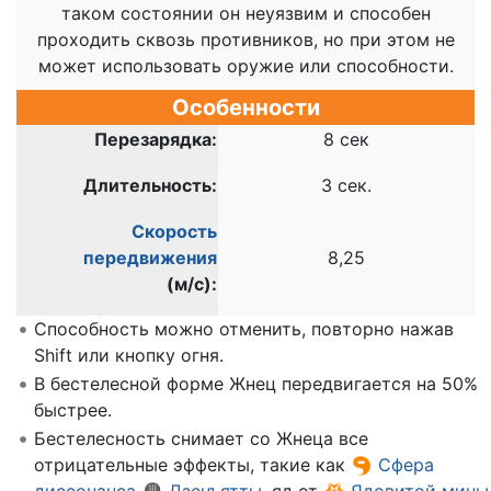
таком состоянии он неуязвим и способен
проходить сквозь противников, но при этом не
может использовать оружие или способности.
Особенности
Перезарядка:
8 сек
Длительность:
3 сек.
Скорость
передвижения
8,25
(м/c):
Способность можно отменить, повторно нажав
Shift или кнопку огня.
В бестелесной форме Жнец передвигается на 50%
быстрее.
Бестелесность снимает со Жнеца все
отрицательные эффекты, такие как
Сфера
диссонанса
Дзенъятты
, яд от
Ядовитой мины