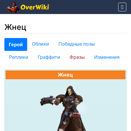
Жнец
Перейти к:
навигация
,
поиск
Облики
Победные позы
Герой
Реплики
Граффити
Фразы
Изменения
Жнец