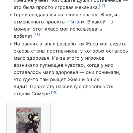
[
17
]
это была просто игровая механика.
Герой создавался на основе класса Жнец из
отмененного проекта «
Титан
». В какой-то
момент этот класс мог использовать
[
18
]
арбалет.
На ранних этапах разработки Жнец мог видеть
сквозь стены противников, у которых осталось
мало здоровья. Из-за этого у игроков
возникало пугающее чувство, когда у них
оставалось мало здоровья — они понимали,
что где-то там рыщет Жнец и он их
видит. Позже эту пассивную способность
[
19
]
отдали Сомбре.