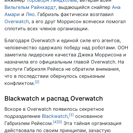
инженер
Торбьорн Линдхольм
, ветеран войн
Вильгельм Райнхардт
, выдающийся снайпер
Ана
Амари
и
Ляо
. Габриэль фактически возглавил
Overwatch
, а его друг Моррисон всячески помогал
сплотить всех членов организации.
Благодаря Overwatch и единой силе его агентов,
человечество одержало победу над роботами. ООН
заметила лидерские качества Джека Моррисона и
назначила его официальным главой Overwatch. На
заслуги Габриэля Рейеса не обратили внимания,
что в последствии обернулось серьезным
[
2
]
конфликтом.
Blackwatch и распад Overwatch
Вскоре в Overwatch появилось секретное
[
3
]
подразделение
Blackwatch
,
основанное
[
4
]
[
5
]
Габриэлем Рейесом.
Эта тайная организация
действовала по своим принципам, зачастую