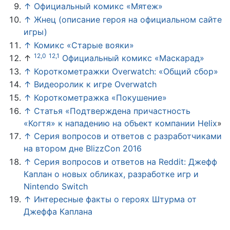
↑
Официальный комикс «Мятеж»
↑
Жнец (описание героя на официальном сайте
игры)
↑
Комикс «Старые вояки»
12,0
12,1
↑
Официальный комикс «Маскарад»
↑
Короткометражки Overwatch: «Общий сбор»
↑
Видеоролик к игре Overwatch
↑
Короткометражка «Покушение»
↑
Статья «
Подтверждена причастность
«Когтя» к нападению на объект компании Helix
»
↑
Серия вопросов и ответов с разработчиками
на втором дне BlizzCon 2016
↑
Серия вопросов и ответов на Reddit: Джефф
Каплан о новых обликах, разработке игр и
Nintendo Switch
↑
Интересные факты о героях Штурма от
Джеффа Каплана