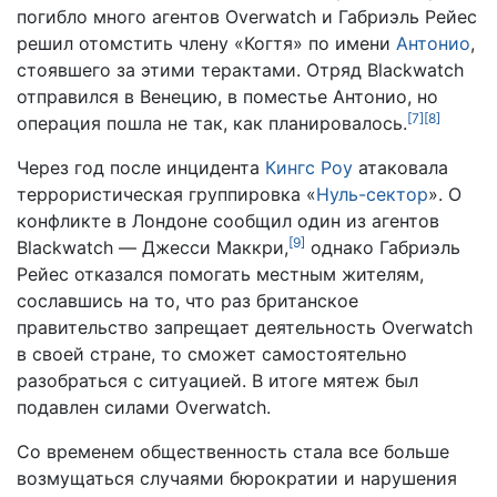
погибло много агентов Overwatch и Габриэль Рейес
решил отомстить члену «Когтя» по имени
Антонио
,
стоявшего за этими терактами. Отряд Blackwatch
отправился в Венецию, в поместье Антонио, но
[
7
]
[
8
]
операция пошла не так, как планировалось.
Через год после инцидента
Кингс Роу
атаковала
террористическая группировка «
Нуль-сектор
». О
конфликте в Лондоне сообщил один из агентов
[
9
]
Blackwatch — Джесси Маккри,
однако Габриэль
Рейес отказался помогать местным жителям,
сославшись на то, что раз британское
правительство запрещает деятельность Overwatch
в своей стране, то сможет самостоятельно
разобраться с ситуацией. В итоге мятеж был
подавлен силами Overwatch.
Со временем общественность стала все больше
возмущаться случаями бюрократии и нарушения