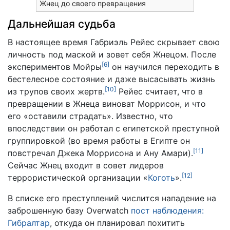
Жнец до своего превращения
Дальнейшая судьба
В настоящее время Габриэль Рейес скрывает свою
личность под маской и зовет себя Жнецом. После
[
6
]
экспериментов Мойры
он научился переходить в
бестелесное состояние и даже высасывать жизнь
[
10
]
из трупов своих жертв.
Рейес считает, что в
превращении в Жнеца виноват Моррисон, и что
его «оставили страдать». Известно, что
впоследствии он работал с египетской преступной
группировкой (во время работы в Египте он
[
11
]
повстречал Джека Моррисона и Ану Амари).
Сейчас Жнец входит в совет лидеров
[
12
]
террористической организации «
Коготь
».
В списке его преступлений числится нападение на
заброшенную базу Overwatch
пост наблюдения:
Гибралтар
, откуда он планировал похитить