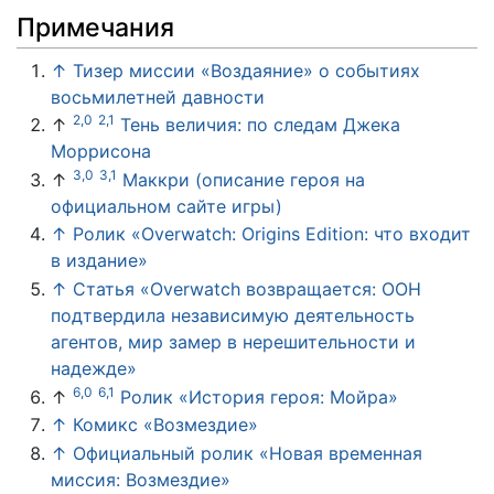
Примечания
↑
Тизер миссии «Воздаяние» о событиях
восьмилетней давности
2,0
2,1
↑
Тень величия: по следам Джека
Моррисона
3,0
3,1
↑
Маккри (описание героя на
официальном сайте игры)
↑
Ролик «Overwatch: Origins Edition: что входит
в издание»
↑
Статья «Overwatch возвращается: ООН
подтвердила независимую деятельность
агентов, мир замер в нерешительности и
надежде»
6,0
6,1
↑
Ролик «История героя: Мойра»
↑
Комикс «Возмездие»
↑
Официальный ролик «Новая временная
миссия: Возмездие»