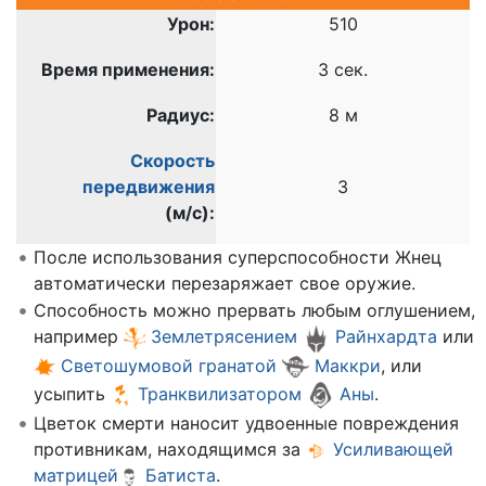
Урон:
510
Время применения:
3 сек.
Радиус:
8 м
Скорость
передвижения
3
(м/c):
После использования суперспособности Жнец
автоматически перезаряжает свое оружие.
Способность можно прервать любым оглушением,
например
Землетрясением
Райнхардта
или
Светошумовой гранатой
Маккри
, или
усыпить
Транквилизатором
Аны
.
Цветок смерти наносит удвоенные повреждения
противникам, находящимся за
Усиливающей
матрицей
Батиста
.