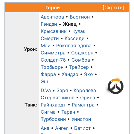
Герои
[
Скрыть
]
Авентюра
Бастион
Гэндзи
Жнец
Крысавчик
Кулак
Смерти
Кэссиди
Мэй
Роковая вдова
Урон:
Симметра
Соджорн
Солдат-76
Сомбра
Торбьорн
Трейсер
Фарра
Хандзо
Эхо
Эш
D.Va
Заря
Королева
Стервятников
Ориса
Танк:
Райнхардт
Раматтра
Сигма
Таран
Турбосвин
Уинстон
Ана
Ангел
Батист