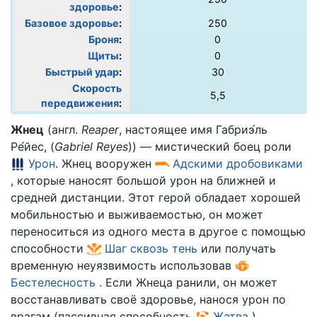
здоровье
:
Базовое здоровье
:
250
Броня
:
0
Щиты
:
0
Быстрый удар
:
30
Скорость
5,5
передвижения
:
Жнец
(англ.
Reaper
, настоящее имя Габриэ́ль
Ре́йес, (
Gabriel Reyes
)) — мистический боец роли
Урон
. Жнец вооружен
Адскими дробовиками
, которые наносят большой урон на ближней и
средней дистанции. Этот герой обладает хорошей
мобильностью и выживаемостью, он может
переноситься из одного места в другое с помощью
способности
Шаг сквозь тень
или получать
временную неуязвимость использовав
Бестелесность
. Если Жнеца ранили, он может
восстанавливать своё здоровье, нанося урон по
врагам (пассивная способность
Жатва
).