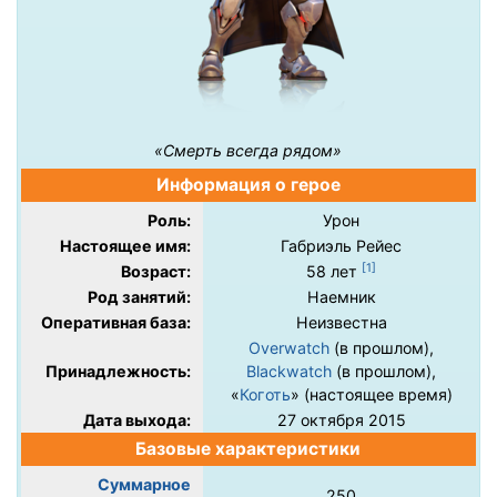
«Смерть всегда рядом»
Информация о герое
Роль:
Урон
Настоящее имя:
Габриэль Рейес
[
1
]
Возраст:
58 лет
Род занятий:
Наемник
Оперативная база:
Неизвестна
Overwatch
(в прошлом),
Принадлежность:
Blackwatch
(в прошлом),
«
Коготь
» (настоящее время)
Дата выхода:
27 октября 2015
Базовые характеристики
Суммарное
250