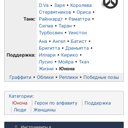
D.Va
Заря
Королева
Стервятников
Ориса
Танк:
Райнхардт
Раматтра
Сигма
Таран
Турбосвин
Уинстон
Ана
Ангел
Батист
Бригитта
Дзенъятта
Поддержка:
Иллари
Кирико
Лусио
Мойра
Ткач
Жизни
Юнона
Граффити
Облики
Реплики
Победные позы
Категории
:
Юнона
Герои по алфавиту
Поддержка
Люди
Женщины
Инструменты