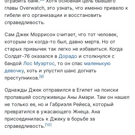
ограбить банк.
Хотя основная цель бывшего
главы Overwatch, это узнать, что именно привело к
гибели его организации и восстановить
справедливость.
Сам Джек Моррисон считает, что тот человек,
которым он когда-то был, давно мертв. Но от
старых привычек так легко не избавиться. Когда
Солдат-76 оказался в
Дорадо
и столкнулся с
бандой
Лос Муэртос
, то он спас
маленькую
девочку
, хоть и упустил шанс догнать
[
9
]
преступников.
Однажды Джек отправился в Египет на поиски
пропавшей сослуживицы Аны Амари. Там он нашел
не только ее, но и Габриэля Рейеса, который
превратился в ужасающего Жнеца. Ана
присоединилась к Джеку в борьбе за
[
10
]
справедливость.