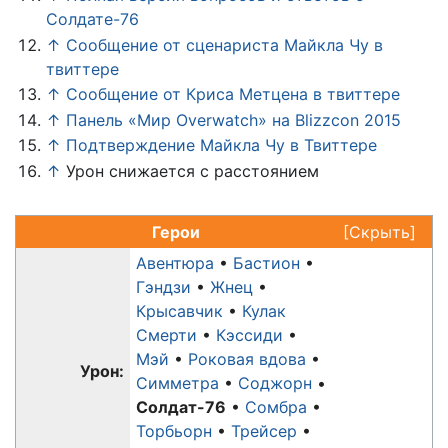
Солдате-76
↑
Сообщение от сценариста Майкла Чу в
твиттере
↑
Сообщение от Криса Метцена в твиттере
↑
Панель «Мир Overwatch» на Blizzcon 2015
↑
Подтверждение Майкла Чу в Твиттере
↑
Урон снижается с расстоянием
Герои
[
Скрыть
]
Авентюра
Бастион
Гэндзи
Жнец
Крысавчик
Кулак
Смерти
Кэссиди
Мэй
Роковая вдова
Урон:
Симметра
Соджорн
Солдат-76
Сомбра
Торбьорн
Трейсер