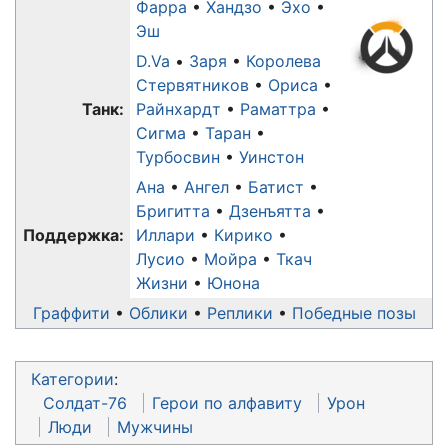
Фарра
Хандзо
Эхо
Эш
D.Va
Заря
Королева
Стервятников
Ориса
Танк:
Райнхардт
Раматтра
Сигма
Таран
Турбосвин
Уинстон
Ана
Ангел
Батист
Бригитта
Дзенъятта
Поддержка:
Иллари
Кирико
Лусио
Мойра
Ткач
Жизни
Юнона
Граффити
Облики
Реплики
Победные позы
Категории
:
Солдат-76
Герои по алфавиту
Урон
Люди
Мужчины