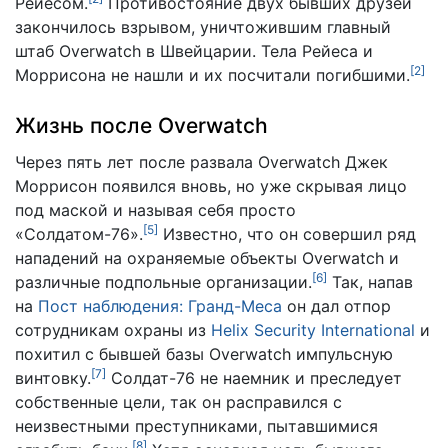
Рейесом.
Противостояние двух бывших друзей
закончилось взрывом, уничтожившим главный
штаб Overwatch в Швейцарии. Тела Рейеса и
[
2
]
Моррисона не нашли и их посчитали погибшими.
Жизнь после Overwatch
Через пять лет после развала Overwatch Джек
Моррисон появился вновь, но уже скрывая лицо
под маской и называя себя просто
[
5
]
«Солдатом-76».
Известно, что он совершил ряд
нападений на охраняемые объекты Overwatch и
[
6
]
различные подпольные организации.
Так, напав
на
Пост наблюдения: Гранд-Меса
он дал отпор
сотрудникам охраны из
Helix Security International
и
похитил с бывшей базы Overwatch импульсную
[
7
]
винтовку.
Солдат-76 не наемник и преследует
собственные цели, так он расправился с
неизвестными преступниками, пытавшимися
[
8
]