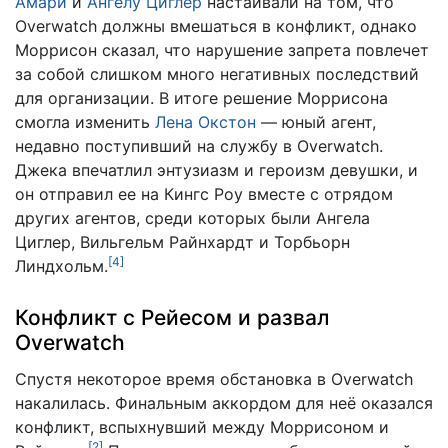
Амари
и
Ангелу Циглер
настаивали на том, что
Overwatch должны вмешаться в конфликт, однако
Моррисон сказал, что нарушение запрета повлечет
за собой слишком много негативных последствий
для организации. В итоге решение Моррисона
смогла изменить
Лена Окстон
— юный агент,
недавно поступивший на службу в Overwatch.
Джека впечатлил энтузиазм и героизм девушки, и
он отправил ее на Кингс Роу вместе с отрядом
других агентов, среди которых были Ангела
Циглер, Вильгельм Райнхардт и Торбьорн
[
4
]
Линдхольм.
Конфликт с Рейесом и развал
Overwatch
Спустя некоторое время обстановка в Overwatch
накалилась. Финальным аккордом для неё оказался
конфликт, вспыхнувший между Моррисоном и
[
2
]