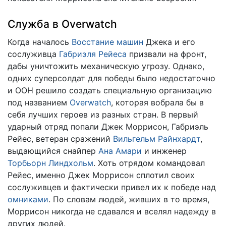
Служба в Overwatch
Когда началось
Восстание машин
Джека и его
сослуживца
Габриэля Рейеса
призвали на фронт,
дабы уничтожить механическую угрозу. Однако,
одних суперсолдат для победы было недостаточно
и ООН решило создать специальную организацию
под названием
Overwatch
, которая вобрала бы в
себя лучших героев из разных стран. В первый
ударный отряд попали Джек Моррисон, Габриэль
Рейес, ветеран сражений
Вильгельм Райнхардт
,
выдающийся снайпер
Ана Амари
и инженер
Торбьорн Линдхольм
. Хоть отрядом командовал
Рейес, именно Джек Моррисон сплотил своих
сослуживцев и фактически привел их к победе над
омниками
. По словам людей, живших в то время,
Моррисон никогда не сдавался и вселял надежду в
других людей.