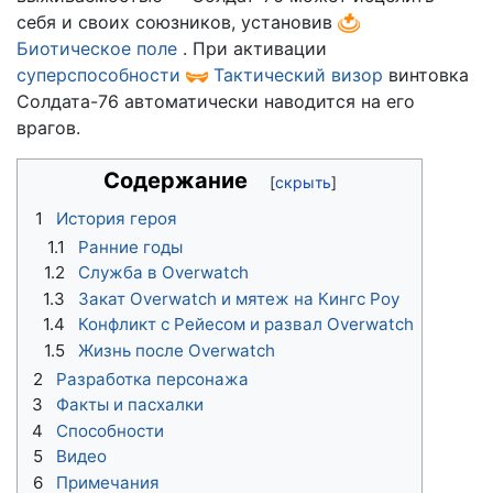
себя и своих союзников, установив
Биотическое поле
. При активации
суперспособности
Тактический визор
винтовка
Солдата-76 автоматически наводится на его
врагов.
Содержание
1
История героя
1.1
Ранние годы
1.2
Служба в Overwatch
1.3
Закат Overwatch и мятеж на Кингс Роу
1.4
Конфликт с Рейесом и развал Overwatch
1.5
Жизнь после Overwatch
2
Разработка персонажа
3
Факты и пасхалки
4
Способности
5
Видео
6
Примечания