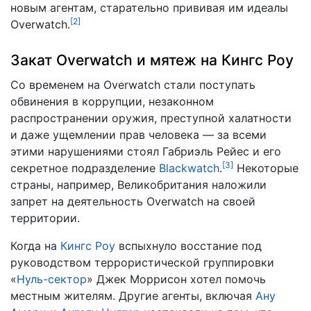
новым агентам, старательно прививая им идеалы
[
2
]
Overwatch.
Закат Overwatch и мятеж на Кингс Роу
Со временем на Overwatch стали поступать
обвинения в коррупции, незаконном
распространении оружия, преступной халатности
и даже ущемлении прав человека — за всеми
этими нарушениями стоял Габриэль Рейес и его
[
3
]
секретное подразделение
Blackwatch
.
Некоторые
страны, например, Великобритания наложили
запрет на деятельность Overwatch на своей
территории.
Когда на
Кингс Роу
вспыхнуло восстание под
руководством террористической группировки
«
Нуль-сектор
» Джек Моррисон хотел помочь
местным жителям. Другие агенты, включая
Ану