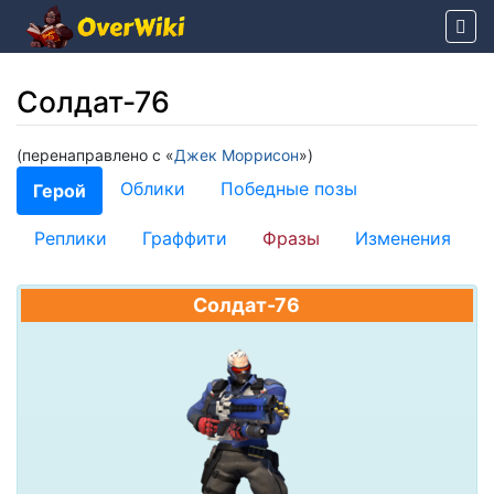
Солдат-76
(перенаправлено с «
Джек Моррисон
»)
Перейти к:
навигация
,
поиск
Облики
Победные позы
Герой
Реплики
Граффити
Фразы
Изменения
Солдат-76