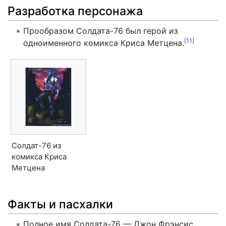
Разработка персонажа
Прообразом Солдата-76 был герой из
[
11
]
одноименного комикса Криса Метцена.
Солдат-76 из
комикса Криса
Метцена
Факты и пасхалки
Полное имя Солдата-76 — Джон Фрэнсис