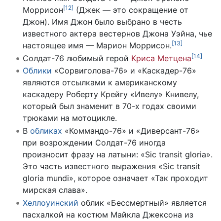
[
12
]
Моррисон
(Джек — это сокращение от
Джон). Имя Джон было выбрано в честь
известного актера вестернов Джона Уэйна, чье
[
13
]
настоящее имя — Марион Моррисон.
[
14
]
Солдат-76 любимый герой
Криса Метцена
Облики
«Сорвиголова-76» и «Каскадер-76»
являются отсылками к американскому
каскадеру Роберту Крейгу «Ивелу» Книвелу,
который был знаменит в 70-х годах своими
трюками на мотоцикле.
В
обликах
«Коммандо-76» и «Диверсант-76»
при возрождении Солдат-76 иногда
произносит фразу на латыни: «Sic transit gloria».
Это часть известного выражения «Sic transit
gloria mundi», которое означает «Так проходит
мирская слава».
Хеллоуинский
облик «Бессмертный» является
пасхалкой на костюм Майкла Джексона из