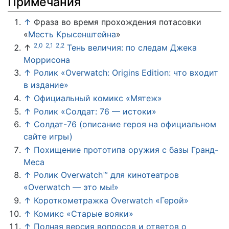
Примечания
↑
Фраза во время прохождения потасовки
«
Месть Крысенштейна
»
2,0
2,1
2,2
↑
Тень величия: по следам Джека
Моррисона
↑
Ролик «Overwatch: Origins Edition: что входит
в издание»
↑
Официальный комикс «Мятеж»
↑
Ролик «Солдат: 76 — истоки»
↑
Солдат-76 (описание героя на официальном
сайте игры)
↑
Похищение прототипа оружия с базы Гранд-
Меса
↑
Ролик Overwatch™ для кинотеатров
«Overwatch — это мы!»
↑
Короткометражка Overwatch «Герой»
↑
Комикс «Старые вояки»
↑
Полная версия вопросов и ответов о