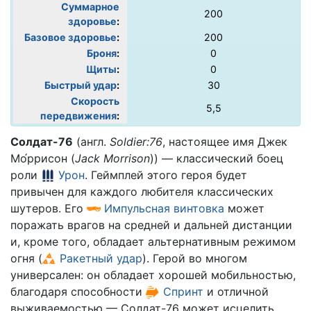
Суммарное
200
здоровье
:
Базовое здоровье
:
200
Броня
:
0
Щиты
:
0
Быстрый удар
:
30
Скорость
5,5
передвижения
:
Солдат-76
(англ.
Soldier:76
, настоящее имя Джек
Мо́ррисон (
Jack Morrison
)) — классический боец
роли
Урон
. Геймплей этого героя будет
привычен для каждого любителя классических
шутеров. Его
Импульсная винтовка
может
поражать врагов на средней и дальней дистанции
и, кроме того, обладает альтернативным режимом
огня (
Ракетный удар
). Герой во многом
универсален: он обладает хорошей мобильностью,
благодаря способности
Спринт
и отличной
выживаемостью — Солдат-76 может исцелить